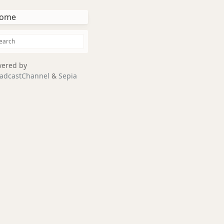
ome
ered by
adcastChannel
&
Sepia