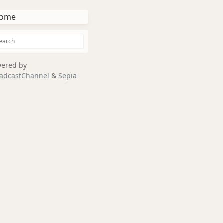
ome
ered by
adcastChannel
&
Sepia