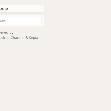
ome
ered by
adcastChannel
&
Sepia