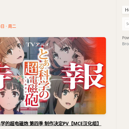
H
8日 · 周二
Pow
Bro
学的超电磁炮 第四季 制作决定PV【MCE汉化组】