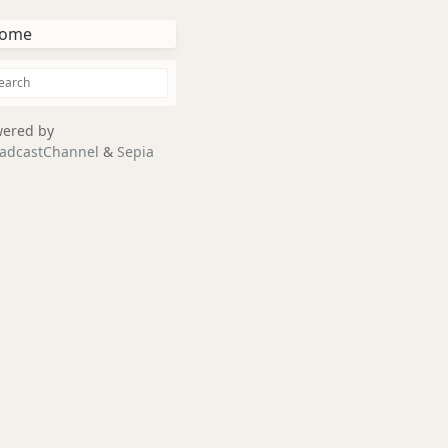
ome
ered by
adcastChannel
&
Sepia