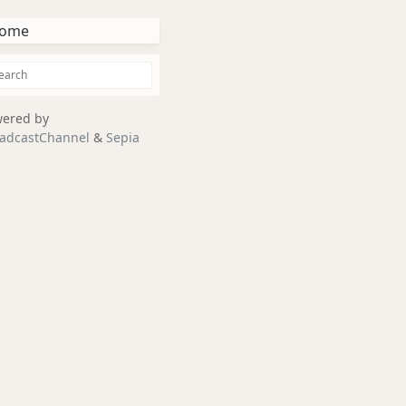
ome
ered by
adcastChannel
&
Sepia