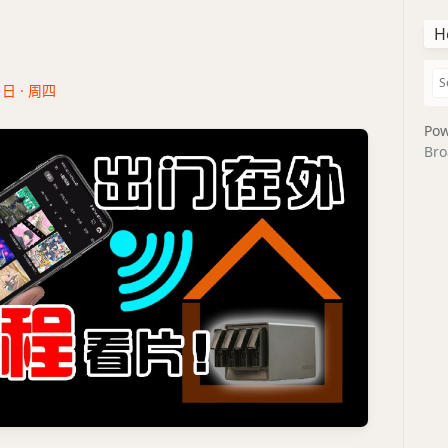
H
1日 · 周四
Pow
Bro