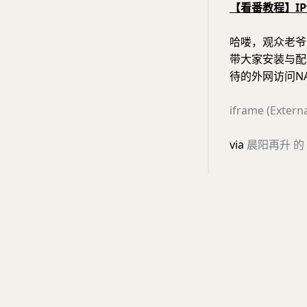
【看番教程】I
哈喽，观众老爷
带大家安装与配
待的外网访问N
iframe (Ext
via
晨阳再升 的 b