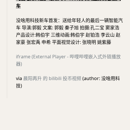
车
没啥用科技新车首发：送给年轻人的最后一辆智能汽
车 导演:郭毅 文案: 郭毅 秦子旭 拍摄:孔二宝 窦家浩
产品设计:韩伯宇 三维动画:韩伯宇 赵铂浩 李云山 赵
家豪 张宏禹 申希 平面视觉设计: 张晓明 姚紫藤
iframe (External Player - 哔哩哔哩嵌入式外链播放
器)
via
晨阳再升 的 bilibili 投币视频
(author: 没啥用科
技)